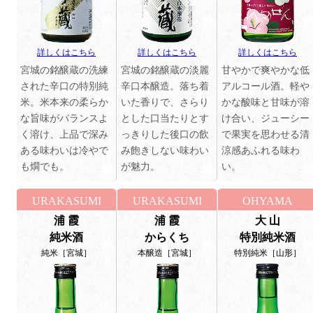
詳しくはこちら
詳しくはこちら
詳しくはこちら
宮城の銘醸蔵の洗練
宮城の銘醸蔵の淡麗
甘やかで爽やかな低
された辛口の特別純
辛口本醸造。落ち着
アルコール酒。軽や
米。米本来の柔らか
いた香りで、さらり
かな酸味と甘味が溶
な旨味がバランスよ
とした口当たりとす
け合い、ジューシー
く溶け、上品で深み
っきりした後口の飲
で果実を思わせる清
ある味わいは冷やで
み飽きしない味わい
涼感あふれる味わ
も燗でも。
が魅力。
い。
URAKASUMI
URAKASUMI
OHYAMA
浦 霞
浦 霞
大 山
純米酒
からくち
特別純米酒
純米［宮城］
本醸造［宮城］
特別純米［山形］