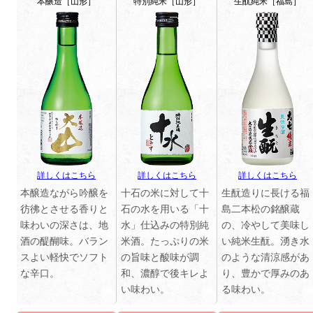
本醸造［山形］
特別純米［山形］
生酛純米［福島］
詳しくはこちら
詳しくはこちら
詳しくはこちら
本醸造ながら吟醸を
十石の米に対して十
生酛造りに長ける福
彷彿とさせる香りと
石の水を用いる「十
島二本松の銘醸蔵
味わいの深さは、地
水」仕込みの特別純
の、冷やして美味し
酒の醍醐味。バラン
米酒。たっぷりの米
い純米生酛。湧き水
スよい軽快でソフト
の旨味と酸味が調
のような清涼感があ
な辛口。
和、濃醇で後キレよ
り、豊かで厚みのあ
い味わい。
る味わい。