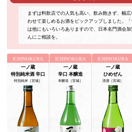
まずは料飲店での人気も高い、飲み飽きず、幅広
わせて楽しめるお酒をピックアップしました。「
は他にもいろいろありますので、日本名門酒会加
んにご相談を。
ICHINOKURA
ICHINOKURA
ICHINOKURA
一ノ蔵
一ノ蔵
一ノ蔵
特別純米酒 辛口
辛口 本醸造
ひめぜん
特別純米［宮城］
本醸造［宮城］
清酒［宮城］