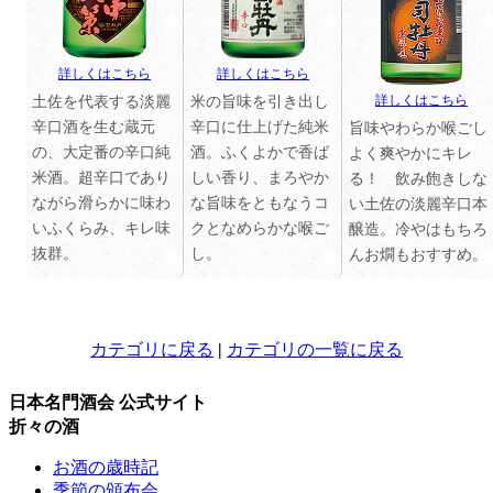
詳しくはこちら
詳しくはこちら
土佐を代表する淡麗
米の旨味を引き出し
詳しくはこちら
辛口酒を生む蔵元
辛口に仕上げた純米
旨味やわらか喉ごし
の、大定番の辛口純
酒。ふくよかで香ば
よく爽やかにキレ
米酒。超辛口であり
しい香り、まろやか
る！ 飲み飽きしな
ながら滑らかに味わ
な旨味をともなうコ
い土佐の淡麗辛口本
いふくらみ、キレ味
クとなめらかな喉ご
醸造。冷やはもちろ
抜群。
し。
んお燗もおすすめ。
カテゴリに戻る
|
カテゴリの一覧に戻る
日本名門酒会 公式サイト
折々の酒
お酒の歳時記
季節の頒布会