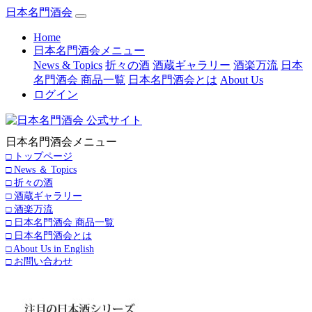
日本名門酒会
(current)
Home
日本名門酒会メニュー
News & Topics
折々の酒
酒蔵ギャラリー
酒楽万流
日本
名門酒会 商品一覧
日本名門酒会とは
About Us
ログイン
日本名門酒会メニュー
□ トップページ
□ News ＆ Topics
□ 折々の酒
□ 酒蔵ギャラリー
□ 酒楽万流
□ 日本名門酒会 商品一覧
□ 日本名門酒会とは
□ About Us in English
□ お問い合わせ