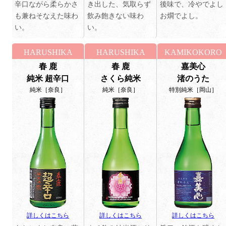
辛口ながら柔らかさ
き出した、気取らず
後味で、冷やでよし
も兼ねそなえた味わ
飲み飽きない味わ
お燗でよし。
い。
い。
HARUSHIKA
HARUSHIKA
KAMIKOKORO
春 鹿
春 鹿
嘉美心
純米 超辛口
さくら純米
渚のうた
純米［奈良］
純米［奈良］
特別純米［岡山］
詳しくはこちら
詳しくはこちら
詳しくはこちら