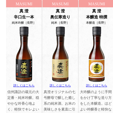
MASUMI
MASUMI
MASUMI
真 澄
真 澄
真 澄
辛口生一本
奥伝寒造り
本醸造 特撰
純米吟醸［長野］
純米［長野］
本醸造［長野］
詳しくはこちら
詳しくはこちら
詳しくはこちら
信州諏訪の蔵元の大
真澄オリジナルの七
大吟醸のように手間
定番・純米吟醸。穏
号酵母で醸した癒し
をかけ丁寧な造り方
やかな吟香心地よ
系の純米酒。お米の
をした本醸造。ほど
く、軽快でキレよい
美味しさを素直に引
よい吟醸香と軽快な