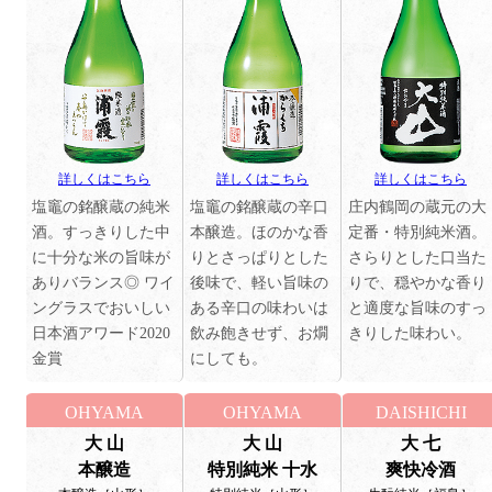
詳しくはこちら
詳しくはこちら
詳しくはこちら
塩竈の銘醸蔵の純米
塩竈の銘醸蔵の辛口
庄内鶴岡の蔵元の大
酒。すっきりした中
本醸造。ほのかな香
定番・特別純米酒。
に十分な米の旨味が
りとさっぱりとした
さらりとした口当た
ありバランス◎ ワイ
後味で、軽い旨味の
りで、穏やかな香り
ングラスでおいしい
ある辛口の味わいは
と適度な旨味のすっ
日本酒アワード2020
飲み飽きせず、お燗
きりした味わい。
金賞
にしても。
OHYAMA
OHYAMA
DAISHICHI
大 山
大 山
大 七
本醸造
特別純米 十水
爽快冷酒