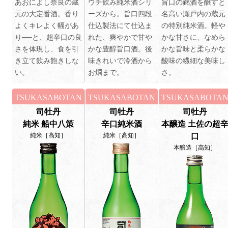
あおによし奈良の蔵
ウチ飲み純米酒シリ
旨口の銘酒を醸すと
元の大定番酒。香り
ーズから。旨口四段
名高い瀬戸内の蔵元
よくキレよく幅があ
仕込製法にて仕込ま
の特別純米酒。軽や
り──と、超辛口の良
れた、爽やかで甘や
かな甘さに、なめら
さを体現し、食を引
かな豊醇旨口酒。後
かな旨味と柔らかな
き立て飲み飽きしな
味きれいで冷酒から
酸味の繊細な美味し
い。
お燗まで。
さ。
TSUKASABOTAN
TSUKASABOTAN
TSUKASABOTA
司牡丹
司牡丹
司牡丹
純米 船中八策
辛口純米酒
本醸造 土佐の超
純米［高知］
純米［高知］
口
本醸造［高知］