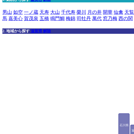
男山
如空
一ノ蔵
天寿
大山
千代寿
榮川
月の井
開華
仙禽
天覧
馬
嘉美心
賀茂泉
五橋
鳴門鯛
梅錦
司牡丹
萬代
窓乃梅
西の関
2. 地域から探す
滋賀県
解除
石川県