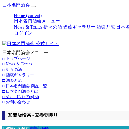
日本名門酒会
Home
(current)
日本名門酒会メニュー
News & Topics
折々の酒
酒蔵ギャラリー
酒楽万流
日本名
ログイン
日本名門酒会メニュー
□ トップページ
□ News ＆ Topics
□ 折々の酒
□ 酒蔵ギャラリー
□ 酒楽万流
□ 日本名門酒会 商品一覧
□ 日本名門酒会とは
□ About Us in English
□ お問い合わせ
加盟店検索 - 立春朝搾り
1. 銘柄から探す
嘉美心
解除