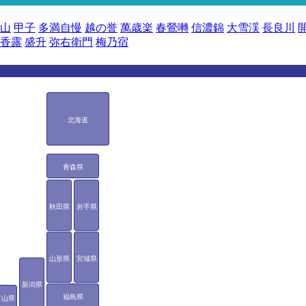
山
甲子
多満自慢
越の誉
萬歳楽
春鶯囀
信濃錦
大雪渓
長良川
香露
盛升
弥右衛門
梅乃宿
北海道
青森県
秋田県
岩手県
山形県
宮城県
新潟県
福島県
富山県