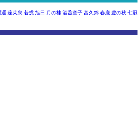
開運
蓬莱泉
若戎
旭日
月の桂
酒呑童子
富久錦
春鹿
豊の秋
七冠