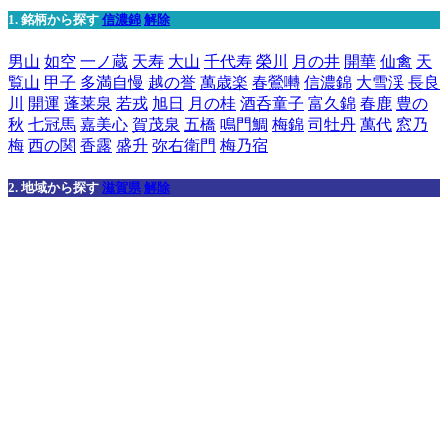
1. 銘柄から探す
信濃錦
解除
男山
如空
一ノ蔵
天寿
大山
千代寿
榮川
月の井
開華
仙禽
天
覧山
甲子
多満自慢
越の誉
萬歳楽
春鶯囀
信濃錦
大雪渓
長良
川
開運
蓬莱泉
若戎
旭日
月の桂
酒呑童子
富久錦
春鹿
豊の
秋
七冠馬
嘉美心
賀茂泉
五橋
鳴門鯛
梅錦
司牡丹
萬代
窓乃
梅
西の関
香露
盛升
弥右衛門
梅乃宿
2. 地域から探す
滋賀県
解除