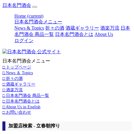
日本名門酒会
Home
(current)
日本名門酒会メニュー
News & Topics
折々の酒
酒蔵ギャラリー
酒楽万流
日本
名門酒会 商品一覧
日本名門酒会とは
About Us
ログイン
日本名門酒会メニュー
□ トップページ
□ News ＆ Topics
□ 折々の酒
□ 酒蔵ギャラリー
□ 酒楽万流
□ 日本名門酒会 商品一覧
□ 日本名門酒会とは
□ About Us in English
□ お問い合わせ
加盟店検索 - 立春朝搾り