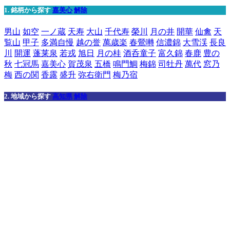
1. 銘柄から探す
嘉美心
解除
男山
如空
一ノ蔵
天寿
大山
千代寿
榮川
月の井
開華
仙禽
天
覧山
甲子
多満自慢
越の誉
萬歳楽
春鶯囀
信濃錦
大雪渓
長良
川
開運
蓬莱泉
若戎
旭日
月の桂
酒呑童子
富久錦
春鹿
豊の
秋
七冠馬
嘉美心
賀茂泉
五橋
鳴門鯛
梅錦
司牡丹
萬代
窓乃
梅
西の関
香露
盛升
弥右衛門
梅乃宿
2. 地域から探す
高知県
解除