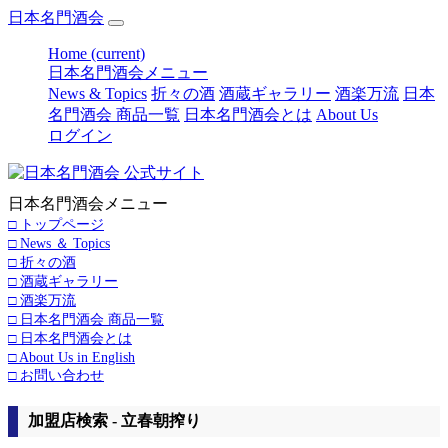
日本名門酒会
Home
(current)
日本名門酒会メニュー
News & Topics
折々の酒
酒蔵ギャラリー
酒楽万流
日本
名門酒会 商品一覧
日本名門酒会とは
About Us
ログイン
日本名門酒会メニュー
□ トップページ
□ News ＆ Topics
□ 折々の酒
□ 酒蔵ギャラリー
□ 酒楽万流
□ 日本名門酒会 商品一覧
□ 日本名門酒会とは
□ About Us in English
□ お問い合わせ
加盟店検索 - 立春朝搾り