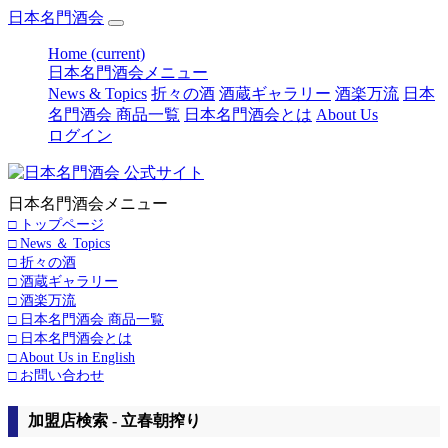
日本名門酒会
Home
(current)
日本名門酒会メニュー
News & Topics
折々の酒
酒蔵ギャラリー
酒楽万流
日本
名門酒会 商品一覧
日本名門酒会とは
About Us
ログイン
日本名門酒会メニュー
□ トップページ
□ News ＆ Topics
□ 折々の酒
□ 酒蔵ギャラリー
□ 酒楽万流
□ 日本名門酒会 商品一覧
□ 日本名門酒会とは
□ About Us in English
□ お問い合わせ
加盟店検索 - 立春朝搾り