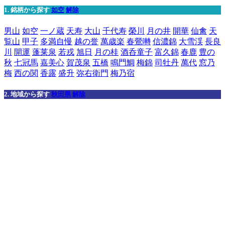
1. 銘柄から探す
如空
解除
男山
如空
一ノ蔵
天寿
大山
千代寿
榮川
月の井
開華
仙禽
天
覧山
甲子
多満自慢
越の誉
萬歳楽
春鶯囀
信濃錦
大雪渓
長良
川
開運
蓬莱泉
若戎
旭日
月の桂
酒呑童子
富久錦
春鹿
豊の
秋
七冠馬
嘉美心
賀茂泉
五橋
鳴門鯛
梅錦
司牡丹
萬代
窓乃
梅
西の関
香露
盛升
弥右衛門
梅乃宿
2. 地域から探す
秋田県
解除