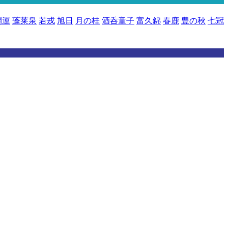
開運
蓬莱泉
若戎
旭日
月の桂
酒呑童子
富久錦
春鹿
豊の秋
七冠