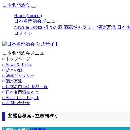
日本名門酒会
Home
(current)
日本名門酒会メニュー
News & Topics
折々の酒
酒蔵ギャラリー
酒楽万流
日本名
ログイン
日本名門酒会メニュー
□ トップページ
□ News ＆ Topics
□ 折々の酒
□ 酒蔵ギャラリー
□ 酒楽万流
□ 日本名門酒会 商品一覧
□ 日本名門酒会とは
□ About Us in English
□ お問い合わせ
加盟店検索 - 立春朝搾り
1. 銘柄から探す
如空
解除