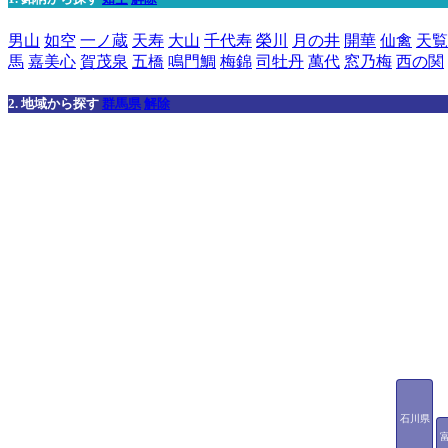
男山
如空
一ノ蔵
天寿
大山
千代寿
榮川
月の井
開華
仙禽
天覧
馬
嘉美心
賀茂泉
五橋
鳴門鯛
梅錦
司牡丹
萬代
窓乃梅
西の関
2. 地域から探す
群馬県
解除
石川県