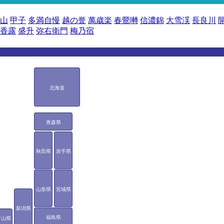
山
甲子
多満自慢
越の誉
萬歳楽
春鶯囀
信濃錦
大雪渓
長良川
香露
盛升
弥右衛門
梅乃宿
北海道
青森県
秋田県
岩手県
山形県
宮城県
新潟県
福島県
富山県