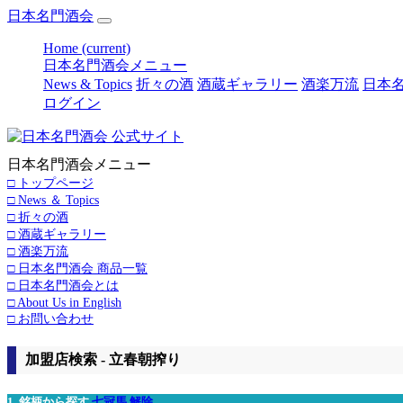
日本名門酒会
Home
(current)
日本名門酒会メニュー
News & Topics
折々の酒
酒蔵ギャラリー
酒楽万流
日本名
ログイン
日本名門酒会メニュー
□ トップページ
□ News ＆ Topics
□ 折々の酒
□ 酒蔵ギャラリー
□ 酒楽万流
□ 日本名門酒会 商品一覧
□ 日本名門酒会とは
□ About Us in English
□ お問い合わせ
加盟店検索 - 立春朝搾り
1. 銘柄から探す
七冠馬
解除