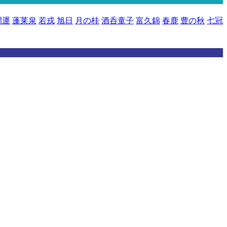
開運
蓬莱泉
若戎
旭日
月の桂
酒呑童子
富久錦
春鹿
豊の秋
七冠