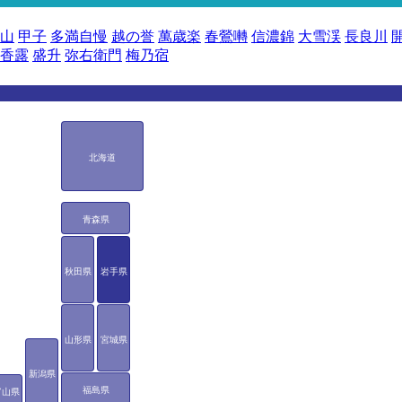
山
甲子
多満自慢
越の誉
萬歳楽
春鶯囀
信濃錦
大雪渓
長良川
香露
盛升
弥右衛門
梅乃宿
北海道
青森県
秋田県
岩手県
山形県
宮城県
新潟県
福島県
富山県