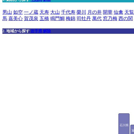
男山
如空
一ノ蔵
天寿
大山
千代寿
榮川
月の井
開華
仙禽
天覧
馬
嘉美心
賀茂泉
五橋
鳴門鯛
梅錦
司牡丹
萬代
窓乃梅
西の関
2. 地域から探す
岩手県
解除
石川県