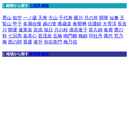
1. 銘柄から探す
七冠馬
解除
男山
如空
一ノ蔵
天寿
大山
千代寿
榮川
月の井
開華
仙禽
天
覧山
甲子
多満自慢
越の誉
萬歳楽
春鶯囀
信濃錦
大雪渓
長良
川
開運
蓬莱泉
若戎
旭日
月の桂
酒呑童子
富久錦
春鹿
豊の
秋
七冠馬
嘉美心
賀茂泉
五橋
鳴門鯛
梅錦
司牡丹
萬代
窓乃
梅
西の関
香露
盛升
弥右衛門
梅乃宿
2. 地域から探す
岐阜県
解除