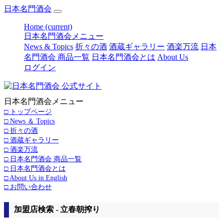
日本名門酒会
Home
(current)
日本名門酒会メニュー
News & Topics
折々の酒
酒蔵ギャラリー
酒楽万流
日本
名門酒会 商品一覧
日本名門酒会とは
About Us
ログイン
日本名門酒会メニュー
□ トップページ
□ News ＆ Topics
□ 折々の酒
□ 酒蔵ギャラリー
□ 酒楽万流
□ 日本名門酒会 商品一覧
□ 日本名門酒会とは
□ About Us in English
□ お問い合わせ
加盟店検索 - 立春朝搾り