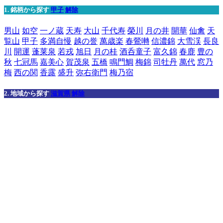
1. 銘柄から探す
甲子
解除
男山
如空
一ノ蔵
天寿
大山
千代寿
榮川
月の井
開華
仙禽
天
覧山
甲子
多満自慢
越の誉
萬歳楽
春鶯囀
信濃錦
大雪渓
長良
川
開運
蓬莱泉
若戎
旭日
月の桂
酒呑童子
富久錦
春鹿
豊の
秋
七冠馬
嘉美心
賀茂泉
五橋
鳴門鯛
梅錦
司牡丹
萬代
窓乃
梅
西の関
香露
盛升
弥右衛門
梅乃宿
2. 地域から探す
滋賀県
解除