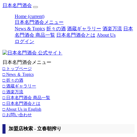
日本名門酒会
Home
(current)
日本名門酒会メニュー
News & Topics
折々の酒
酒蔵ギャラリー
酒楽万流
日本
名門酒会 商品一覧
日本名門酒会とは
About Us
ログイン
日本名門酒会メニュー
□ トップページ
□ News ＆ Topics
□ 折々の酒
□ 酒蔵ギャラリー
□ 酒楽万流
□ 日本名門酒会 商品一覧
□ 日本名門酒会とは
□ About Us in English
□ お問い合わせ
加盟店検索 - 立春朝搾り