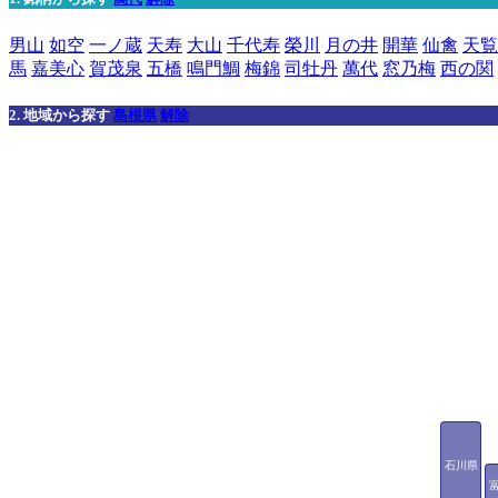
男山
如空
一ノ蔵
天寿
大山
千代寿
榮川
月の井
開華
仙禽
天覧
馬
嘉美心
賀茂泉
五橋
鳴門鯛
梅錦
司牡丹
萬代
窓乃梅
西の関
2. 地域から探す
島根県
解除
石川県