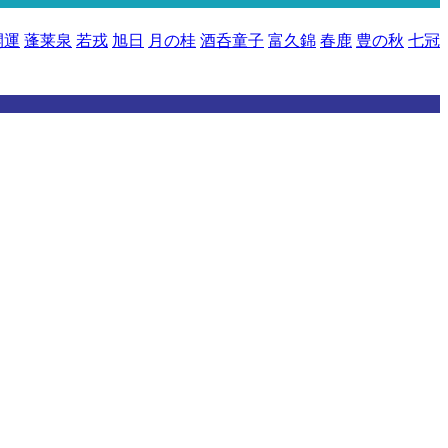
開運
蓬莱泉
若戎
旭日
月の桂
酒呑童子
富久錦
春鹿
豊の秋
七冠