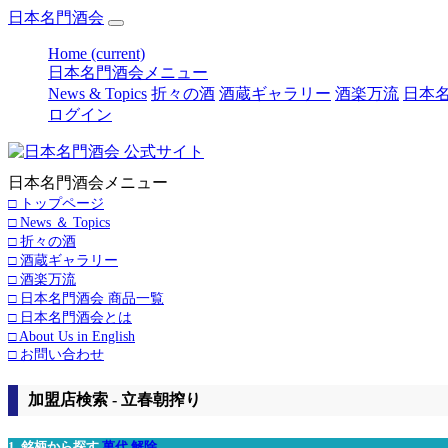
日本名門酒会
Home
(current)
日本名門酒会メニュー
News & Topics
折々の酒
酒蔵ギャラリー
酒楽万流
日本名
ログイン
日本名門酒会メニュー
□ トップページ
□ News ＆ Topics
□ 折々の酒
□ 酒蔵ギャラリー
□ 酒楽万流
□ 日本名門酒会 商品一覧
□ 日本名門酒会とは
□ About Us in English
□ お問い合わせ
加盟店検索 - 立春朝搾り
1. 銘柄から探す
萬代
解除