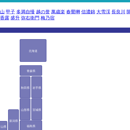
山
甲子
多満自慢
越の誉
萬歳楽
春鶯囀
信濃錦
大雪渓
長良川
香露
盛升
弥右衛門
梅乃宿
北海道
青森県
秋田県
岩手県
山形県
宮城県
新潟県
福島県
富山県