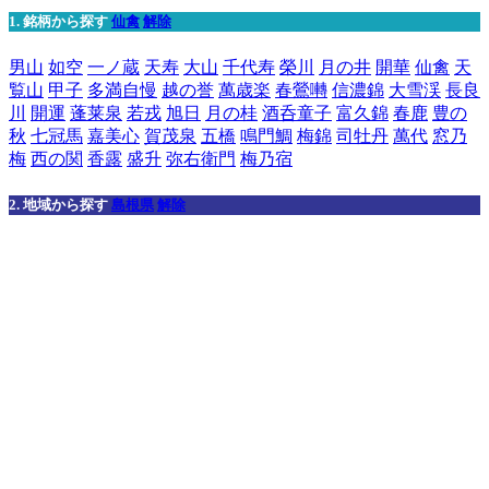
1. 銘柄から探す
仙禽
解除
男山
如空
一ノ蔵
天寿
大山
千代寿
榮川
月の井
開華
仙禽
天
覧山
甲子
多満自慢
越の誉
萬歳楽
春鶯囀
信濃錦
大雪渓
長良
川
開運
蓬莱泉
若戎
旭日
月の桂
酒呑童子
富久錦
春鹿
豊の
秋
七冠馬
嘉美心
賀茂泉
五橋
鳴門鯛
梅錦
司牡丹
萬代
窓乃
梅
西の関
香露
盛升
弥右衛門
梅乃宿
2. 地域から探す
島根県
解除