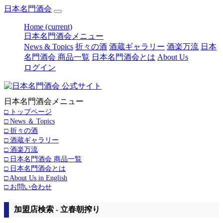
日本名門酒会
Home
(current)
日本名門酒会メニュー
News & Topics
折々の酒
酒蔵ギャラリー
酒楽万流
日本
名門酒会 商品一覧
日本名門酒会とは
About Us
ログイン
日本名門酒会メニュー
□ トップページ
□ News ＆ Topics
□ 折々の酒
□ 酒蔵ギャラリー
□ 酒楽万流
□ 日本名門酒会 商品一覧
□ 日本名門酒会とは
□ About Us in English
□ お問い合わせ
加盟店検索 - 立春朝搾り