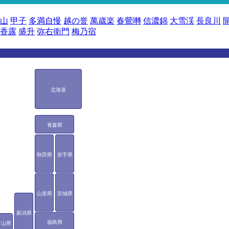
山
甲子
多満自慢
越の誉
萬歳楽
春鶯囀
信濃錦
大雪渓
長良川
香露
盛升
弥右衛門
梅乃宿
北海道
青森県
秋田県
岩手県
山形県
宮城県
新潟県
福島県
富山県