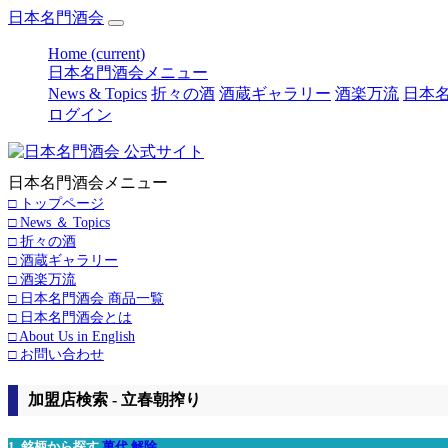
日本名門酒会
Home
(current)
日本名門酒会メニュー
News & Topics
折々の酒
酒蔵ギャラリー
酒楽万流
日本名
ログイン
日本名門酒会メニュー
□ トップページ
□ News ＆ Topics
□ 折々の酒
□ 酒蔵ギャラリー
□ 酒楽万流
□ 日本名門酒会 商品一覧
□ 日本名門酒会とは
□ About Us in English
□ お問い合わせ
加盟店検索 - 立春朝搾り
1. 銘柄から探す
萬代
解除