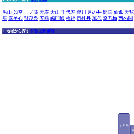
男山
如空
一ノ蔵
天寿
大山
千代寿
榮川
月の井
開華
仙禽
天覧
馬
嘉美心
賀茂泉
五橋
鳴門鯛
梅錦
司牡丹
萬代
窓乃梅
西の関
2. 地域から探す
和歌山県
解除
石川県