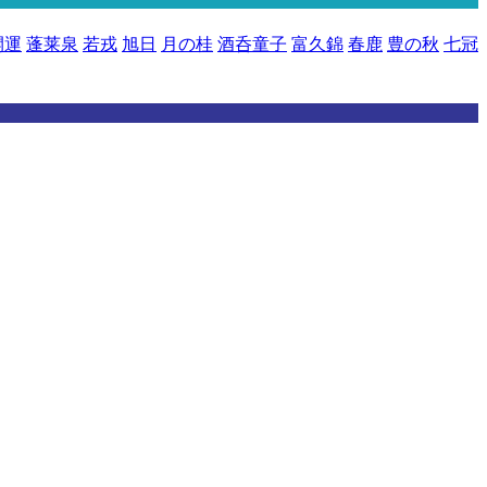
開運
蓬莱泉
若戎
旭日
月の桂
酒呑童子
富久錦
春鹿
豊の秋
七冠