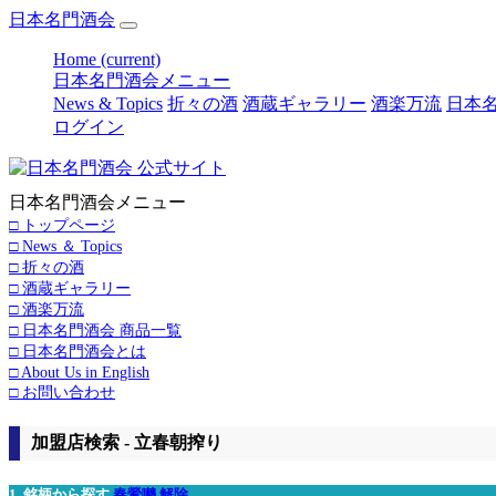
日本名門酒会
Home
(current)
日本名門酒会メニュー
News & Topics
折々の酒
酒蔵ギャラリー
酒楽万流
日本名
ログイン
日本名門酒会メニュー
□ トップページ
□ News ＆ Topics
□ 折々の酒
□ 酒蔵ギャラリー
□ 酒楽万流
□ 日本名門酒会 商品一覧
□ 日本名門酒会とは
□ About Us in English
□ お問い合わせ
加盟店検索 - 立春朝搾り
1. 銘柄から探す
春鶯囀
解除