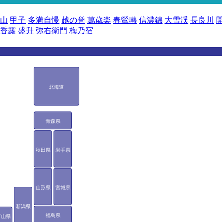
山
甲子
多満自慢
越の誉
萬歳楽
春鶯囀
信濃錦
大雪渓
長良川
香露
盛升
弥右衛門
梅乃宿
北海道
青森県
秋田県
岩手県
山形県
宮城県
新潟県
福島県
富山県