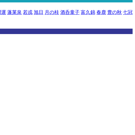
開運
蓬莱泉
若戎
旭日
月の桂
酒呑童子
富久錦
春鹿
豊の秋
七冠