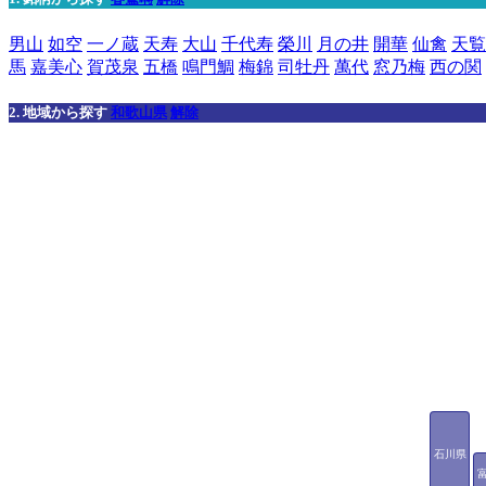
男山
如空
一ノ蔵
天寿
大山
千代寿
榮川
月の井
開華
仙禽
天覧
馬
嘉美心
賀茂泉
五橋
鳴門鯛
梅錦
司牡丹
萬代
窓乃梅
西の関
2. 地域から探す
和歌山県
解除
石川県