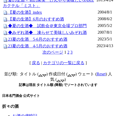
夏の生酒 × 旬の果実 ひんやり美味しいSAKE
カクテル「ミスト」
2004/8/1
【夏の生酒】index
2008/6/2
【夏の生酒】6月のおすすめ酒
2005/5/2
◆夏の生酒◆ 試飲会＠東京会場プロ部門
2007/8/1
◆みぞれ酒◆ 凍らせて美味しいみぞれ酒
2023/5/1
23夏の生酒 5-6月のおすすめ酒
2023/4/13
23夏の生酒 4-5月のおすすめ酒
次のページ
1
2
3
[
戻る
|
カテゴリの一覧に戻る
]
並び順: タイトル (
) 作成日付 (
) ウェート (
Reset
) 人
気 (
)
記事は現在 タイトル順 (降順) でソートされています
日本名門酒会 公式サイト
折々の酒
お酒の歳時記