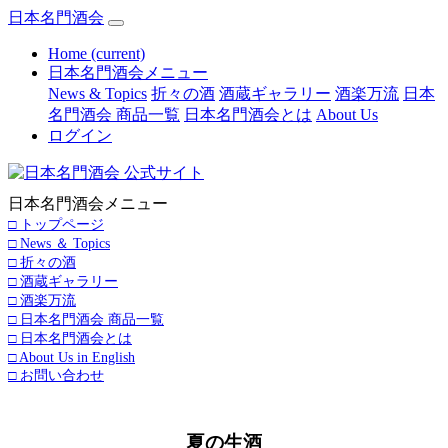
日本名門酒会
Home
(current)
日本名門酒会メニュー
News & Topics
折々の酒
酒蔵ギャラリー
酒楽万流
日本
名門酒会 商品一覧
日本名門酒会とは
About Us
ログイン
日本名門酒会メニュー
□ トップページ
□ News ＆ Topics
□ 折々の酒
□ 酒蔵ギャラリー
□ 酒楽万流
□ 日本名門酒会 商品一覧
□ 日本名門酒会とは
□ About Us in English
□ お問い合わせ
夏の生酒