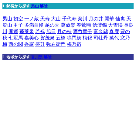
1. 銘柄から探す
男山
解除
男山
如空
一ノ蔵
天寿
大山
千代寿
榮川
月の井
開華
仙禽
天
覧山
甲子
多満自慢
越の誉
萬歳楽
春鶯囀
信濃錦
大雪渓
長良
川
開運
蓬莱泉
若戎
旭日
月の桂
酒呑童子
富久錦
春鹿
豊の
秋
七冠馬
嘉美心
賀茂泉
五橋
鳴門鯛
梅錦
司牡丹
萬代
窓乃
梅
西の関
香露
盛升
弥右衛門
梅乃宿
2. 地域から探す
香川県
解除