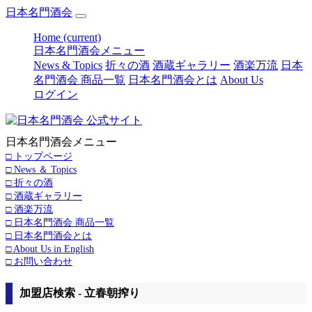
日本名門酒会
Home
(current)
日本名門酒会メニュー
News & Topics
折々の酒
酒蔵ギャラリー
酒楽万流
日本
名門酒会 商品一覧
日本名門酒会とは
About Us
ログイン
日本名門酒会メニュー
□ トップページ
□ News ＆ Topics
□ 折々の酒
□ 酒蔵ギャラリー
□ 酒楽万流
□ 日本名門酒会 商品一覧
□ 日本名門酒会とは
□ About Us in English
□ お問い合わせ
加盟店検索 - 立春朝搾り