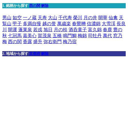
1. 銘柄から探す
西の関
解除
男山
如空
一ノ蔵
天寿
大山
千代寿
榮川
月の井
開華
仙禽
天
覧山
甲子
多満自慢
越の誉
萬歳楽
春鶯囀
信濃錦
大雪渓
長良
川
開運
蓬莱泉
若戎
旭日
月の桂
酒呑童子
富久錦
春鹿
豊の
秋
七冠馬
嘉美心
賀茂泉
五橋
鳴門鯛
梅錦
司牡丹
萬代
窓乃
梅
西の関
香露
盛升
弥右衛門
梅乃宿
2. 地域から探す
京都府
解除