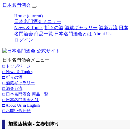
日本名門酒会
Home
(current)
日本名門酒会メニュー
News & Topics
折々の酒
酒蔵ギャラリー
酒楽万流
日本
名門酒会 商品一覧
日本名門酒会とは
About Us
ログイン
日本名門酒会メニュー
□ トップページ
□ News ＆ Topics
□ 折々の酒
□ 酒蔵ギャラリー
□ 酒楽万流
□ 日本名門酒会 商品一覧
□ 日本名門酒会とは
□ About Us in English
□ お問い合わせ
加盟店検索 - 立春朝搾り