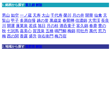
1. 銘柄から探す
富久錦
解除
男山
如空
一ノ蔵
天寿
大山
千代寿
榮川
月の井
開華
仙禽
天
覧山
甲子
多満自慢
越の誉
萬歳楽
春鶯囀
信濃錦
大雪渓
長良
川
開運
蓬莱泉
若戎
旭日
月の桂
酒呑童子
富久錦
春鹿
豊の
秋
七冠馬
嘉美心
賀茂泉
五橋
鳴門鯛
梅錦
司牡丹
萬代
窓乃
梅
西の関
香露
盛升
弥右衛門
梅乃宿
2. 地域から探す
長野県
解除