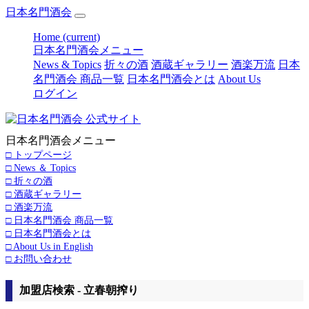
日本名門酒会
Home
(current)
日本名門酒会メニュー
News & Topics
折々の酒
酒蔵ギャラリー
酒楽万流
日本
名門酒会 商品一覧
日本名門酒会とは
About Us
ログイン
日本名門酒会メニュー
□ トップページ
□ News ＆ Topics
□ 折々の酒
□ 酒蔵ギャラリー
□ 酒楽万流
□ 日本名門酒会 商品一覧
□ 日本名門酒会とは
□ About Us in English
□ お問い合わせ
加盟店検索 - 立春朝搾り