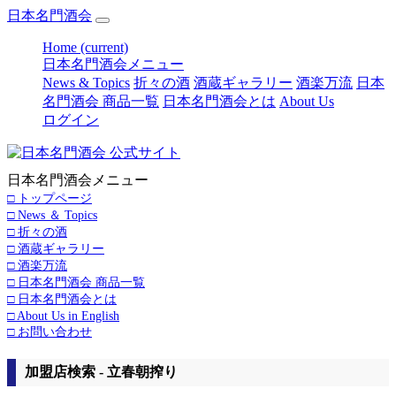
日本名門酒会
Home
(current)
日本名門酒会メニュー
News & Topics
折々の酒
酒蔵ギャラリー
酒楽万流
日本
名門酒会 商品一覧
日本名門酒会とは
About Us
ログイン
日本名門酒会メニュー
□ トップページ
□ News ＆ Topics
□ 折々の酒
□ 酒蔵ギャラリー
□ 酒楽万流
□ 日本名門酒会 商品一覧
□ 日本名門酒会とは
□ About Us in English
□ お問い合わせ
加盟店検索 - 立春朝搾り