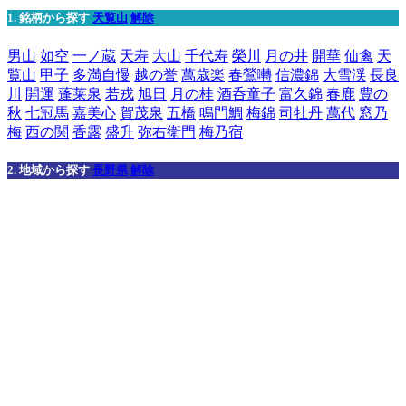
1. 銘柄から探す
天覧山
解除
男山
如空
一ノ蔵
天寿
大山
千代寿
榮川
月の井
開華
仙禽
天
覧山
甲子
多満自慢
越の誉
萬歳楽
春鶯囀
信濃錦
大雪渓
長良
川
開運
蓬莱泉
若戎
旭日
月の桂
酒呑童子
富久錦
春鹿
豊の
秋
七冠馬
嘉美心
賀茂泉
五橋
鳴門鯛
梅錦
司牡丹
萬代
窓乃
梅
西の関
香露
盛升
弥右衛門
梅乃宿
2. 地域から探す
長野県
解除