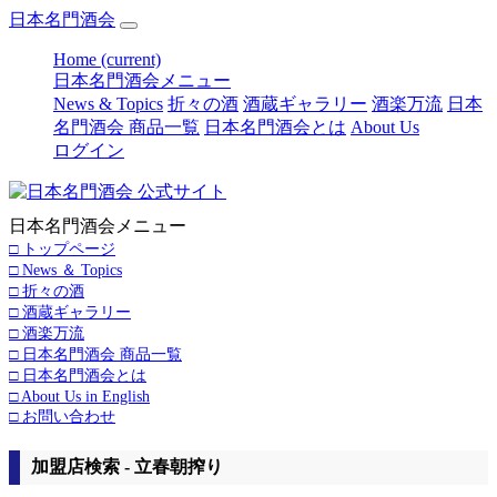
日本名門酒会
Home
(current)
日本名門酒会メニュー
News & Topics
折々の酒
酒蔵ギャラリー
酒楽万流
日本
名門酒会 商品一覧
日本名門酒会とは
About Us
ログイン
日本名門酒会メニュー
□ トップページ
□ News ＆ Topics
□ 折々の酒
□ 酒蔵ギャラリー
□ 酒楽万流
□ 日本名門酒会 商品一覧
□ 日本名門酒会とは
□ About Us in English
□ お問い合わせ
加盟店検索 - 立春朝搾り