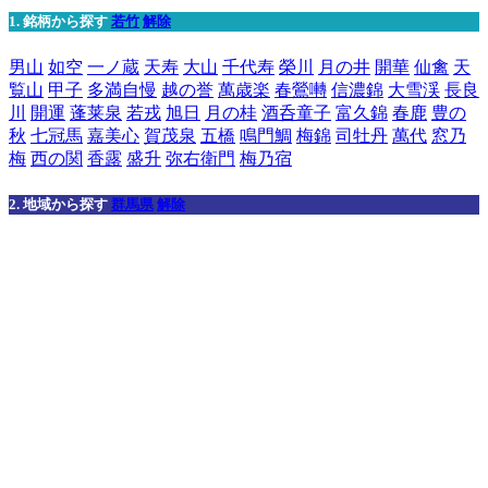
1. 銘柄から探す
若竹
解除
男山
如空
一ノ蔵
天寿
大山
千代寿
榮川
月の井
開華
仙禽
天
覧山
甲子
多満自慢
越の誉
萬歳楽
春鶯囀
信濃錦
大雪渓
長良
川
開運
蓬莱泉
若戎
旭日
月の桂
酒呑童子
富久錦
春鹿
豊の
秋
七冠馬
嘉美心
賀茂泉
五橋
鳴門鯛
梅錦
司牡丹
萬代
窓乃
梅
西の関
香露
盛升
弥右衛門
梅乃宿
2. 地域から探す
群馬県
解除