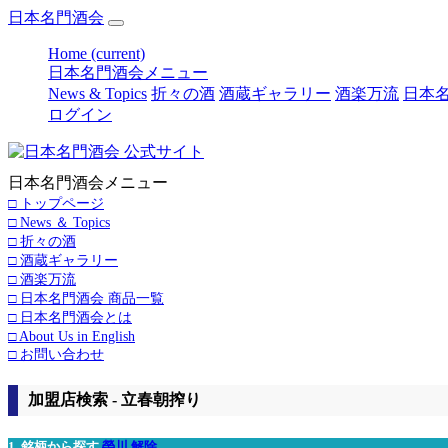
日本名門酒会
Home
(current)
日本名門酒会メニュー
News & Topics
折々の酒
酒蔵ギャラリー
酒楽万流
日本名
ログイン
日本名門酒会メニュー
□ トップページ
□ News ＆ Topics
□ 折々の酒
□ 酒蔵ギャラリー
□ 酒楽万流
□ 日本名門酒会 商品一覧
□ 日本名門酒会とは
□ About Us in English
□ お問い合わせ
加盟店検索 - 立春朝搾り
1. 銘柄から探す
榮川
解除