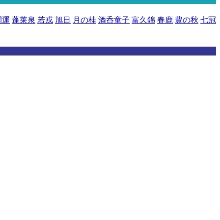
開運
蓬莱泉
若戎
旭日
月の桂
酒呑童子
富久錦
春鹿
豊の秋
七冠