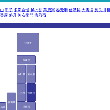
山
甲子
多満自慢
越の誉
萬歳楽
春鶯囀
信濃錦
大雪渓
長良川
香露
盛升
弥右衛門
梅乃宿
北海道
青森県
秋田県
岩手県
山形県
宮城県
新潟県
福島県
富山県