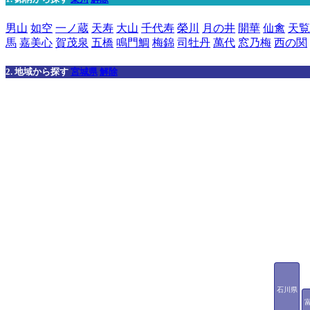
男山
如空
一ノ蔵
天寿
大山
千代寿
榮川
月の井
開華
仙禽
天覧
馬
嘉美心
賀茂泉
五橋
鳴門鯛
梅錦
司牡丹
萬代
窓乃梅
西の関
2. 地域から探す
宮城県
解除
石川県