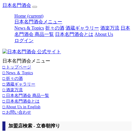
日本名門酒会
Home
(current)
日本名門酒会メニュー
News & Topics
折々の酒
酒蔵ギャラリー
酒楽万流
日本
名門酒会 商品一覧
日本名門酒会とは
About Us
ログイン
日本名門酒会メニュー
□ トップページ
□ News ＆ Topics
□ 折々の酒
□ 酒蔵ギャラリー
□ 酒楽万流
□ 日本名門酒会 商品一覧
□ 日本名門酒会とは
□ About Us in English
□ お問い合わせ
加盟店検索 - 立春朝搾り