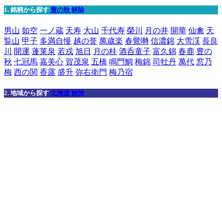
1. 銘柄から探す
豊の秋
解除
男山
如空
一ノ蔵
天寿
大山
千代寿
榮川
月の井
開華
仙禽
天
覧山
甲子
多満自慢
越の誉
萬歳楽
春鶯囀
信濃錦
大雪渓
長良
川
開運
蓬莱泉
若戎
旭日
月の桂
酒呑童子
富久錦
春鹿
豊の
秋
七冠馬
嘉美心
賀茂泉
五橋
鳴門鯛
梅錦
司牡丹
萬代
窓乃
梅
西の関
香露
盛升
弥右衛門
梅乃宿
2. 地域から探す
北海道
解除