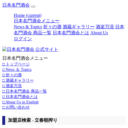
日本名門酒会
Home
(current)
日本名門酒会メニュー
News & Topics
折々の酒
酒蔵ギャラリー
酒楽万流
日本
名門酒会 商品一覧
日本名門酒会とは
About Us
ログイン
日本名門酒会メニュー
□ トップページ
□ News ＆ Topics
□ 折々の酒
□ 酒蔵ギャラリー
□ 酒楽万流
□ 日本名門酒会 商品一覧
□ 日本名門酒会とは
□ About Us in English
□ お問い合わせ
加盟店検索 - 立春朝搾り