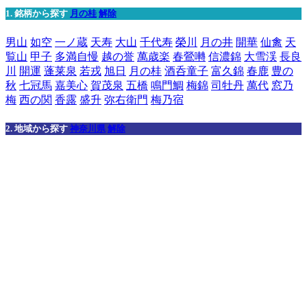
1. 銘柄から探す
月の桂
解除
男山
如空
一ノ蔵
天寿
大山
千代寿
榮川
月の井
開華
仙禽
天
覧山
甲子
多満自慢
越の誉
萬歳楽
春鶯囀
信濃錦
大雪渓
長良
川
開運
蓬莱泉
若戎
旭日
月の桂
酒呑童子
富久錦
春鹿
豊の
秋
七冠馬
嘉美心
賀茂泉
五橋
鳴門鯛
梅錦
司牡丹
萬代
窓乃
梅
西の関
香露
盛升
弥右衛門
梅乃宿
2. 地域から探す
神奈川県
解除