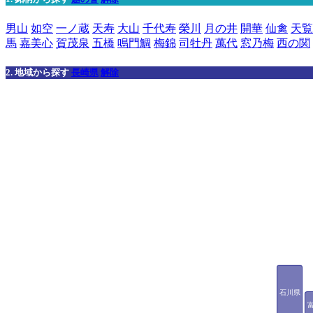
男山
如空
一ノ蔵
天寿
大山
千代寿
榮川
月の井
開華
仙禽
天覧
馬
嘉美心
賀茂泉
五橋
鳴門鯛
梅錦
司牡丹
萬代
窓乃梅
西の関
2. 地域から探す
長崎県
解除
石川県