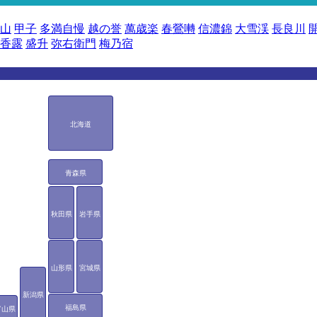
山
甲子
多満自慢
越の誉
萬歳楽
春鶯囀
信濃錦
大雪渓
長良川
香露
盛升
弥右衛門
梅乃宿
北海道
青森県
秋田県
岩手県
山形県
宮城県
新潟県
福島県
富山県