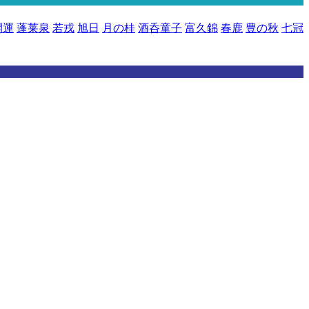
開運
蓬莱泉
若戎
旭日
月の桂
酒呑童子
富久錦
春鹿
豊の秋
七冠