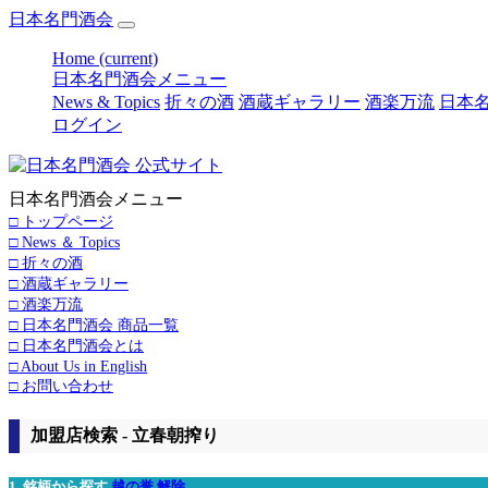
日本名門酒会
Home
(current)
日本名門酒会メニュー
News & Topics
折々の酒
酒蔵ギャラリー
酒楽万流
日本名
ログイン
日本名門酒会メニュー
□ トップページ
□ News ＆ Topics
□ 折々の酒
□ 酒蔵ギャラリー
□ 酒楽万流
□ 日本名門酒会 商品一覧
□ 日本名門酒会とは
□ About Us in English
□ お問い合わせ
加盟店検索 - 立春朝搾り
1. 銘柄から探す
越の誉
解除