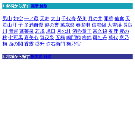
1. 銘柄から探す
開華
解除
男山
如空
一ノ蔵
天寿
大山
千代寿
榮川
月の井
開華
仙禽
天
覧山
甲子
多満自慢
越の誉
萬歳楽
春鶯囀
信濃錦
大雪渓
長良
川
開運
蓬莱泉
若戎
旭日
月の桂
酒呑童子
富久錦
春鹿
豊の
秋
七冠馬
嘉美心
賀茂泉
五橋
鳴門鯛
梅錦
司牡丹
萬代
窓乃
梅
西の関
香露
盛升
弥右衛門
梅乃宿
2. 地域から探す
栃木県
解除