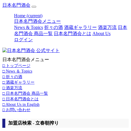
日本名門酒会
Home
(current)
日本名門酒会メニュー
News & Topics
折々の酒
酒蔵ギャラリー
酒楽万流
日本
名門酒会 商品一覧
日本名門酒会とは
About Us
ログイン
日本名門酒会メニュー
□ トップページ
□ News ＆ Topics
□ 折々の酒
□ 酒蔵ギャラリー
□ 酒楽万流
□ 日本名門酒会 商品一覧
□ 日本名門酒会とは
□ About Us in English
□ お問い合わせ
加盟店検索 - 立春朝搾り