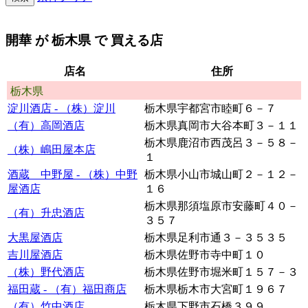
開華
が
栃木県
で 買える店
店名
住所
栃木県
淀川酒店 - （株）淀川
栃木県宇都宮市睦町６－７
（有）高岡酒店
栃木県真岡市大谷本町３－１１
栃木県鹿沼市西茂呂３－５８－
（株）嶋田屋本店
１
酒蔵 中野屋 - （株）中野
栃木県小山市城山町２－１２－
屋酒店
１６
栃木県那須塩原市安藤町４０－
（有）升忠酒店
３５７
大黒屋酒店
栃木県足利市通３－３５３５
吉川屋酒店
栃木県佐野市寺中町１０
（株）野代酒店
栃木県佐野市堀米町１５７－３
福田蔵 - （有）福田商店
栃木県栃木市大宮町１９６７
（有）竹中酒店
栃木県下野市石橋３９９