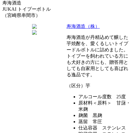
寿海酒造
JUKAI トイプーボトル
（宮崎県串間市）
寿海酒造（株）
寿海酒造が丹精込めて醸した
芋焼酎を、愛くるしいトイプ
ードルボトルに詰めました。
トイプーを飼われている方に
も犬好きの方にも、贈答用と
しても自家用としても喜ばれ
る逸品です。
（区分）芋
アルコール度数 25度
原材料＜原料＞ 甘藷・
米麹
麹菌 黒麹
蒸留 常圧
仕込容器 ステンレス