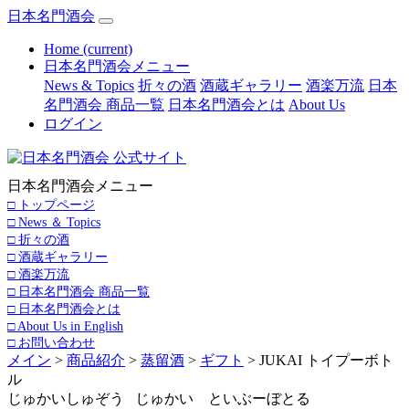
日本名門酒会
Home
(current)
日本名門酒会メニュー
News & Topics
折々の酒
酒蔵ギャラリー
酒楽万流
日本
名門酒会 商品一覧
日本名門酒会とは
About Us
ログイン
日本名門酒会メニュー
□ トップページ
□ News ＆ Topics
□ 折々の酒
□ 酒蔵ギャラリー
□ 酒楽万流
□ 日本名門酒会 商品一覧
□ 日本名門酒会とは
□ About Us in English
□ お問い合わせ
メイン
>
商品紹介
>
蒸留酒
>
ギフト
> JUKAI トイプーボト
ル
じゅかいしゅぞう じゅかい といぶーぼとる