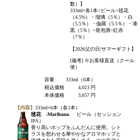
数）】
333ml×各1本<ビール>毬花
（4.5%）・瑠璃（5％）・白
（5.5％）・伽羅（5.5％）・漆
黒（5％）<発泡酒>紅赤
（7％）
【2026父の日/サマーギフト】
[備考] ※お客様直送（クール
便）
容量
333ml（6本）
税込価格
4,023 円
本体価格
3,657 円
【内容】
333ml×6本（各1本）
毬花 -Marihana-
ビール（セッション
IPA）
香り高いホップをふんだんに使用。シト
ラスを想わせる華やかなアロマホップと