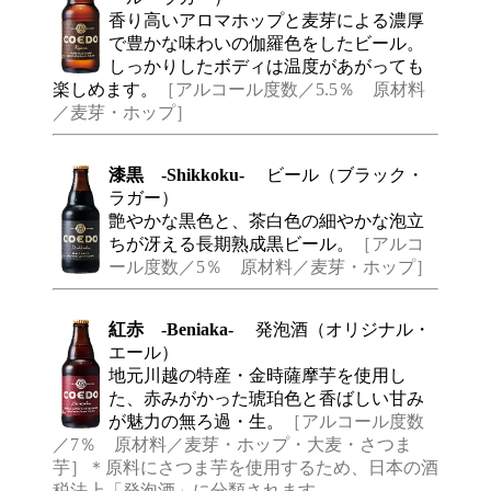
香り高いアロマホップと麦芽による濃厚
で豊かな味わいの伽羅色をしたビール。
しっかりしたボディは温度があがっても
楽しめます。
［アルコール度数／5.5％ 原材料
／麦芽・ホップ］
漆黒 -Shikkoku-
ビール（ブラック・
ラガー）
艶やかな黒色と、茶白色の細やかな泡立
ちが冴える長期熟成黒ビール。
［アルコ
ール度数／5％ 原材料／麦芽・ホップ］
紅赤 -Beniaka-
発泡酒（オリジナル・
エール）
地元川越の特産・金時薩摩芋を使用し
た、赤みがかった琥珀色と香ばしい甘み
が魅力の無ろ過・生。
［アルコール度数
／7％ 原材料／麦芽・ホップ・大麦・さつま
芋］＊原料にさつま芋を使用するため、日本の酒
税法上「発泡酒」に分類されます。