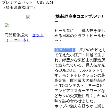
プレミアムセット CBS-32M
（埼玉県東松山市）
(株)協同商事コエドブルワリ
ー
ビール党に！ 職人技を楽し
商品画像拡大：
セット
める日本のクラフトビールセ
（333ml×6本）
ット
産直ギフト
江戸の台所とし
て栄えた小江戸・川越で生ま
れ、緑豊かな東松山の醸造所
で造られている、職人技が光
るCOEDOビールのセットで
す。モンドセレクションの最
高金賞、欧州最大の食品品評
会iTQコンテスト、ヨーロピ
アンビアマスターアワードな
ど数々の受賞歴に輝く、6つの
味を詰め合わせました。
ホップの魅力を軽やかに楽し