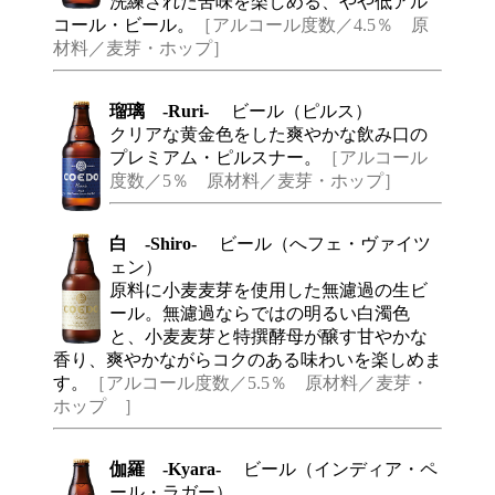
洗練された苦味を楽しめる、やや低アル
コール・ビール。
［アルコール度数／4.5％ 原
材料／麦芽・ホップ］
瑠璃 -Ruri-
ビール（ピルス）
クリアな黄金色をした爽やかな飲み口の
プレミアム・ピルスナー。
［アルコール
度数／5％ 原材料／麦芽・ホップ］
白 -Shiro-
ビール（へフェ・ヴァイツ
ェン）
原料に小麦麦芽を使用した無濾過の生ビ
ール。無濾過ならではの明るい白濁色
と、小麦麦芽と特撰酵母が醸す甘やかな
香り、爽やかながらコクのある味わいを楽しめま
す。
［アルコール度数／5.5％ 原材料／麦芽・
ホップ ］
伽羅 -Kyara-
ビール（インディア・ペ
ール・ラガー）