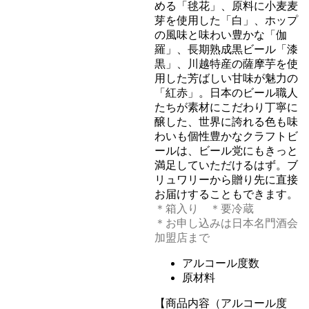
める「毬花」、原料に小麦麦
芽を使用した「白」、ホップ
の風味と味わい豊かな「伽
羅」、長期熟成黒ビール「漆
黒」、川越特産の薩摩芋を使
用した芳ばしい甘味が魅力の
「紅赤」。日本のビール職人
たちが素材にこだわり丁寧に
醸した、世界に誇れる色も味
わいも個性豊かなクラフトビ
ールは、ビール党にもきっと
満足していただけるはず。ブ
リュワリーから贈り先に直接
お届けすることもできます。
＊箱入り ＊要冷蔵
＊お申し込みは日本名門酒会
加盟店まで
アルコール度数
原材料
【商品内容（アルコール度