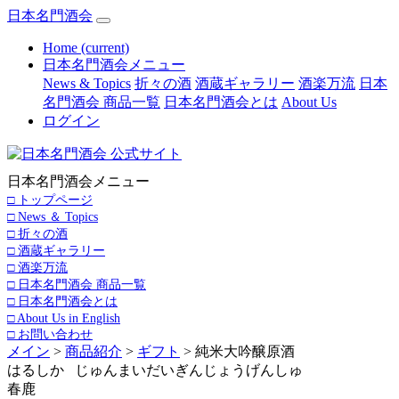
日本名門酒会
Home
(current)
日本名門酒会メニュー
News & Topics
折々の酒
酒蔵ギャラリー
酒楽万流
日本
名門酒会 商品一覧
日本名門酒会とは
About Us
ログイン
日本名門酒会メニュー
□ トップページ
□ News ＆ Topics
□ 折々の酒
□ 酒蔵ギャラリー
□ 酒楽万流
□ 日本名門酒会 商品一覧
□ 日本名門酒会とは
□ About Us in English
□ お問い合わせ
メイン
>
商品紹介
>
ギフト
> 純米大吟醸原酒
はるしか じゅんまいだいぎんじょうげんしゅ
春鹿