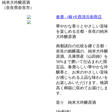
純米大吟醸原酒
（奈良県奈良市）
春鹿 - (株)今西清兵衛商店
華やかな香りとやさしい旨味
を楽しめる古都・奈良の純米
大吟醸原酒
南都諸白の伝統を継ぐ古都・
奈良の銘醸蔵の、純米大吟醸
原酒。兵庫県産《山田錦》を
50%まで磨いて仕込まれた限
定品。春鹿らしい華やかな吟
醸香と、お米のやさしい旨味
が感じられる上品な味わいを
お楽しみいただけます。格調
高く桐箱に収めてお届けしま
す。
造り 純米大吟醸原酒
[分析値]