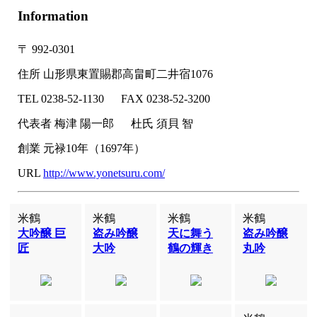
Information
〒
992-0301
住所
山形県東置賜郡高畠町二井宿1076
TEL
0238-52-1130
FAX
0238-52-3200
代表者
梅津 陽一郎
杜氏
須貝 智
創業
元禄10年（1697年）
URL
http://www.yonetsuru.com/
米鶴
米鶴
米鶴
米鶴
大吟醸 巨
盗み吟醸
天に舞う
盗み吟醸
匠
大吟
鶴の輝き
丸吟