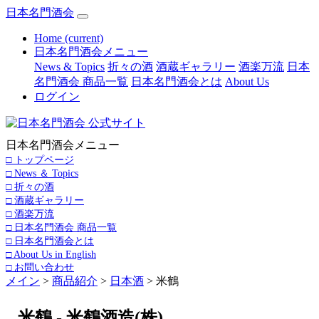
日本名門酒会
Home
(current)
日本名門酒会メニュー
News & Topics
折々の酒
酒蔵ギャラリー
酒楽万流
日本
名門酒会 商品一覧
日本名門酒会とは
About Us
ログイン
日本名門酒会メニュー
□ トップページ
□ News ＆ Topics
□ 折々の酒
□ 酒蔵ギャラリー
□ 酒楽万流
□ 日本名門酒会 商品一覧
□ 日本名門酒会とは
□ About Us in English
□ お問い合わせ
メイン
>
商品紹介
>
日本酒
> 米鶴
米鶴 - 米鶴酒造(株)