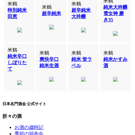
米鶴
米鶴
米鶴
米鶴
純米大吟醸
特別純米
超辛純米
超辛純米
雪女神 磨
田恵
大吟醸
き35
米鶴
米鶴
米鶴
米鶴
純米辛口
爽快辛口
純米 蛍ラ
純米かすみ
しぼりた
純米生酒
ベル
酒
て
日本名門酒会 公式サイト
折々の酒
お酒の歳時記
季節の頒布会