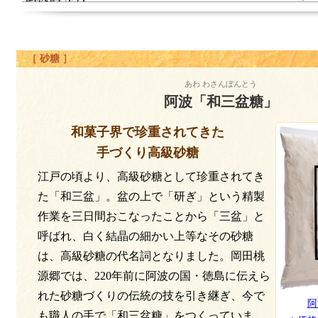
［ 砂糖 ］
あわ わさんぼんとう
阿波「和三盆糖」
和菓子界で珍重されてきた
手づくり高級砂糖
江戸の頃より、高級砂糖として珍重されてき
た「和三盆」。盆の上で「研ぎ」という精製
作業を三日間おこなったことから「三盆」と
呼ばれ、白く結晶の細かい上等なその砂糖
は、高級砂糖の代名詞となりました。岡田桃
源郷では、220年前に阿波の国・徳島に伝えら
れた砂糖づくりの伝統の技を引き継ぎ、今で
阿
も職人の手で「和三盆糖」をつくっていま