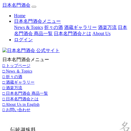
日本名門酒会
(current)
Home
日本名門酒会メニュー
News & Topics
折々の酒
酒蔵ギャラリー
酒楽万流
日本
名門酒会 商品一覧
日本名門酒会とは
About Us
ログイン
日本名門酒会メニュー
□ トップページ
□ News ＆ Topics
□ 折々の酒
□ 酒蔵ギャラリー
□ 酒楽万流
□ 日本名門酒会 商品一覧
□ 日本名門酒会とは
□ About Us in English
□ お問い合わせ