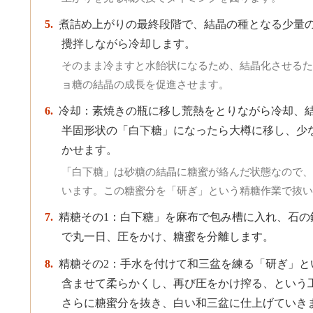
煮詰め上がりの最終段階で、結晶の種となる少量
攪拌しながら冷却します。
そのまま冷ますと水飴状になるため、結晶化させるた
ョ糖の結晶の成長を促進させます。
冷却：素焼きの瓶に移し荒熱をとりながら冷却、
半固形状の「白下糖」になったら大樽に移し、少
かせます。
「白下糖」は砂糖の結晶に糖蜜が絡んだ状態なので、
います。この糖蜜分を「研ぎ」という精糖作業で抜い
精糖その1：白下糖」を麻布で包み槽に入れ、石の
で丸一日、圧をかけ、糖蜜を分離します。
精糖その2：手水を付けて和三盆を練る「研ぎ」と
含ませて柔らかくし、再び圧をかけ搾る、という
さらに糖蜜分を抜き、白い和三盆に仕上げていき