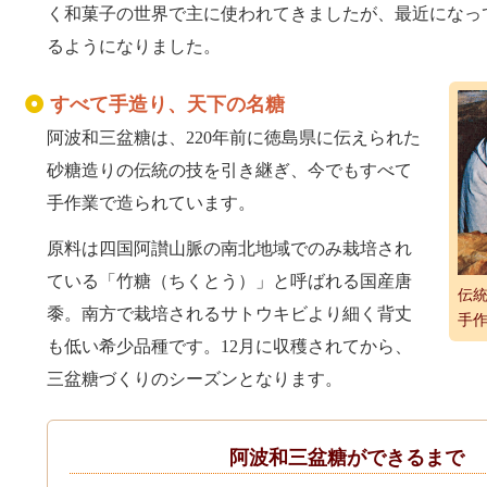
く和菓子の世界で主に使われてきましたが、最近になっ
るようになりました。
すべて手造り、天下の名糖
阿波和三盆糖は、220年前に徳島県に伝えられた
砂糖造りの伝統の技を引き継ぎ、今でもすべて
手作業で造られています。
原料は四国阿讃山脈の南北地域でのみ栽培され
ている「竹糖（ちくとう）」と呼ばれる国産唐
伝
黍。南方で栽培されるサトウキビより細く背丈
手
も低い希少品種です。12月に収穫されてから、
三盆糖づくりのシーズンとなります。
阿波和三盆糖ができるまで