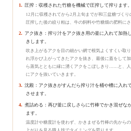
圧搾：収穫された竹糖を機械で圧搾して搾ります
12月に収穫されてから2月上旬までが和三盆糖づくり
圧搾した後の絞り粕は、牛の飼料や竹糖畑の肥料にさ
アク抜き：搾り汁をアク抜き用の釜に入れて加熱
きします。
吹き上がるアクを目の細かい網で根気よくすくい取り
れ浮かび上がってきたアクを抜き、最後に蓋をして加
ら蒸気とともに縁に湧くアクをこぼしきり……と、人
にアクを抜いていきます。
沈殿：アク抜きがすんだら搾り汁を桶や槽に入れ
させます。
煮詰める：再び釜に戻しさらに竹棒でかき混ぜな
ます。
温度計や糖度計を使わず、かきまぜる竹棒の先からの
上がりを見る職人技でタイミングを図ります。