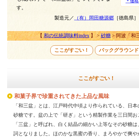
＊価格
す。
製造元／
（有）岡田糖源郷
［徳島県］
【
和の伝統調味料index
】 >
砂糖
> 阿波「和
ここがすごい！
バックグラウンド
ここがすごい！
和菓子界で珍重されてきた上品な風味
「和三盆」とは、江戸時代中頃より作られている、日本
砂糖です。盆の上で「研ぎ」という精製作業を三日間お
「三盆」と呼ばれ、白く結晶の細かい上等なその砂糖は
詞となりました。ほのかな黒蜜の香り、まろやかで爽や