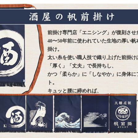
前掛け専門店「エニシング」が復刻させ
40〜50年前に使われていた生地の厚い帆
掛け。
太い糸を使い職人技で織り上げた前掛け
「厚く」「丈夫」で長持ちし、
かつ「柔らか」に「しなやか」に身体に
ト。
キュッと腰に締めれば、
働く人たちの身体を粋に守ってくれます