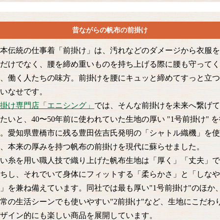
昔ながらの帆布の前掛け
本伝統の仕事着「前掛け」は、汚れなどのダメージから衣服を
だけでなく、腰を締め重いものを持ち上げる際に腰も守ってく
、働く人たちの味方。前掛けを腰にキュッと締めてすっと立つ
いなせです。
掛け専門店「エニシング」
では、そんな前掛けを未来へ繋げて
たいと、40〜50年前に使われていた生地の厚い "1号前掛け" 
。愛知県豊橋市に残る豊田佐吉氏発明の「シャトル織機」を使
、本来の厚みを持つ帆布の前掛けを現代に蘇らせました。
い糸を用い職人技で織り上げた帆布生地は「厚く」「丈夫」で
ちし、それでいて身体にフィットする「柔らかさ」と「しなや
」を兼ね備えています。同社では最も厚い"1号前掛け"のほか
常の生活シーンでも使いやすい"2前掛け"など、生地にこだわ
ザイン的にも楽しい商品を展開しています。