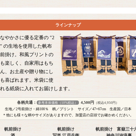
ラインナップ
なやかさに優る定番の "2
" の生地を使用した帆布
前掛け。和風プリントの
も楽しく、自家用はもち
ん、お土産や贈り物にし
も喜ばれます。米袋に使
れる紙袋に入れてお届けします。
各柄共通：
4,500円
参考本体価格（10%税込）
（税込4,950円）
生地／2号前掛け・綿100％ 柄／プリント サイズ／47×67cm 生産国／日本
＊他にも様々な柄やサイズがありますので、加盟店の店頭でお確かめください。
帆前掛け
帆前掛け
帆前掛け 富嶽三十
酒
写楽 江戸兵衛
神奈川沖浪裏