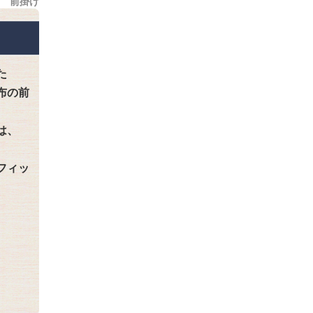
前掛け
た
布の前
は、
フィッ
。