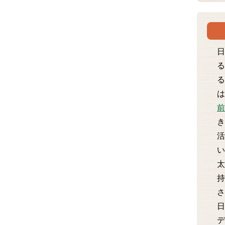
日
る
る
は
前
き
活
い
太
持
さ
日
デ