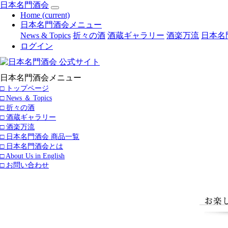
日本名門酒会
Home
(current)
日本名門酒会メニュー
News & Topics
折々の酒
酒蔵ギャラリー
酒楽万流
日本名
ログイン
日本名門酒会メニュー
□ トップページ
□ News ＆ Topics
□ 折々の酒
□ 酒蔵ギャラリー
□ 酒楽万流
□ 日本名門酒会 商品一覧
□ 日本名門酒会とは
□ About Us in English
□ お問い合わせ