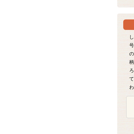
し
号
の
柄
ろ
て
わ