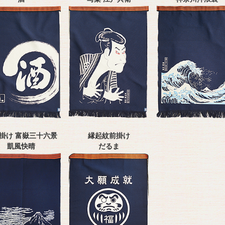
掛け 富嶽三十六景
縁起紋前掛け
凱風快晴
だるま