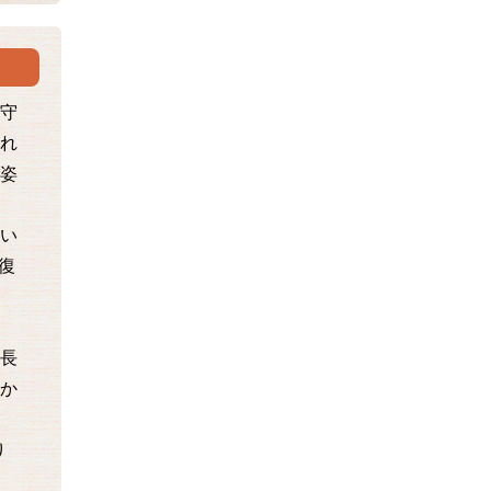
守
れ
姿
い
を復
長
か
、
り