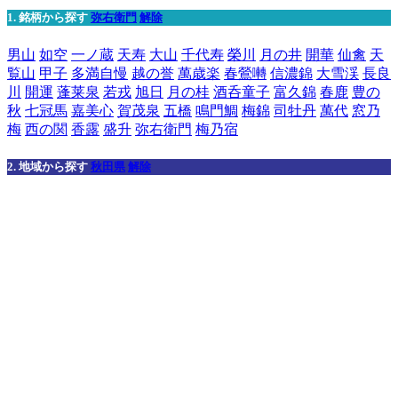
1. 銘柄から探す
弥右衛門
解除
男山
如空
一ノ蔵
天寿
大山
千代寿
榮川
月の井
開華
仙禽
天
覧山
甲子
多満自慢
越の誉
萬歳楽
春鶯囀
信濃錦
大雪渓
長良
川
開運
蓬莱泉
若戎
旭日
月の桂
酒呑童子
富久錦
春鹿
豊の
秋
七冠馬
嘉美心
賀茂泉
五橋
鳴門鯛
梅錦
司牡丹
萬代
窓乃
梅
西の関
香露
盛升
弥右衛門
梅乃宿
2. 地域から探す
秋田県
解除