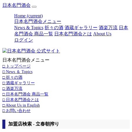
日本名門酒会
Home
(current)
日本名門酒会メニュー
News & Topics
折々の酒
酒蔵ギャラリー
酒楽万流
日本
名門酒会 商品一覧
日本名門酒会とは
About Us
ログイン
日本名門酒会メニュー
□ トップページ
□ News ＆ Topics
□ 折々の酒
□ 酒蔵ギャラリー
□ 酒楽万流
□ 日本名門酒会 商品一覧
□ 日本名門酒会とは
□ About Us in English
□ お問い合わせ
加盟店検索 - 立春朝搾り