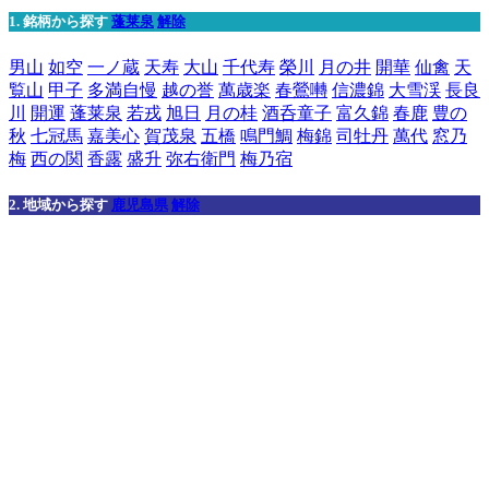
1. 銘柄から探す
蓬莱泉
解除
男山
如空
一ノ蔵
天寿
大山
千代寿
榮川
月の井
開華
仙禽
天
覧山
甲子
多満自慢
越の誉
萬歳楽
春鶯囀
信濃錦
大雪渓
長良
川
開運
蓬莱泉
若戎
旭日
月の桂
酒呑童子
富久錦
春鹿
豊の
秋
七冠馬
嘉美心
賀茂泉
五橋
鳴門鯛
梅錦
司牡丹
萬代
窓乃
梅
西の関
香露
盛升
弥右衛門
梅乃宿
2. 地域から探す
鹿児島県
解除