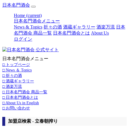
日本名門酒会
Home
(current)
日本名門酒会メニュー
News & Topics
折々の酒
酒蔵ギャラリー
酒楽万流
日本
名門酒会 商品一覧
日本名門酒会とは
About Us
ログイン
日本名門酒会メニュー
□ トップページ
□ News ＆ Topics
□ 折々の酒
□ 酒蔵ギャラリー
□ 酒楽万流
□ 日本名門酒会 商品一覧
□ 日本名門酒会とは
□ About Us in English
□ お問い合わせ
加盟店検索 - 立春朝搾り