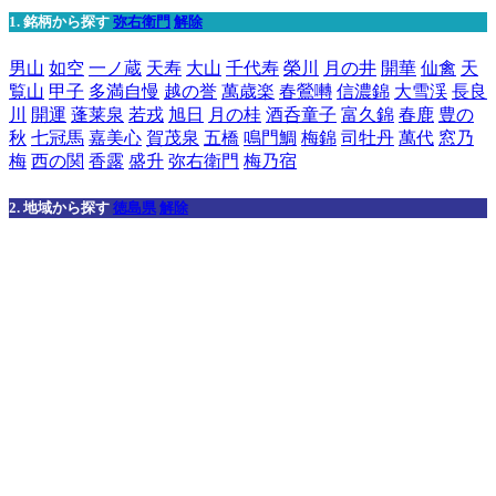
1. 銘柄から探す
弥右衛門
解除
男山
如空
一ノ蔵
天寿
大山
千代寿
榮川
月の井
開華
仙禽
天
覧山
甲子
多満自慢
越の誉
萬歳楽
春鶯囀
信濃錦
大雪渓
長良
川
開運
蓬莱泉
若戎
旭日
月の桂
酒呑童子
富久錦
春鹿
豊の
秋
七冠馬
嘉美心
賀茂泉
五橋
鳴門鯛
梅錦
司牡丹
萬代
窓乃
梅
西の関
香露
盛升
弥右衛門
梅乃宿
2. 地域から探す
徳島県
解除