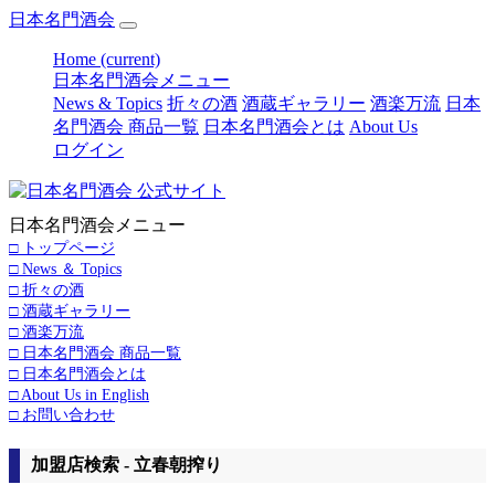
日本名門酒会
Home
(current)
日本名門酒会メニュー
News & Topics
折々の酒
酒蔵ギャラリー
酒楽万流
日本
名門酒会 商品一覧
日本名門酒会とは
About Us
ログイン
日本名門酒会メニュー
□ トップページ
□ News ＆ Topics
□ 折々の酒
□ 酒蔵ギャラリー
□ 酒楽万流
□ 日本名門酒会 商品一覧
□ 日本名門酒会とは
□ About Us in English
□ お問い合わせ
加盟店検索 - 立春朝搾り