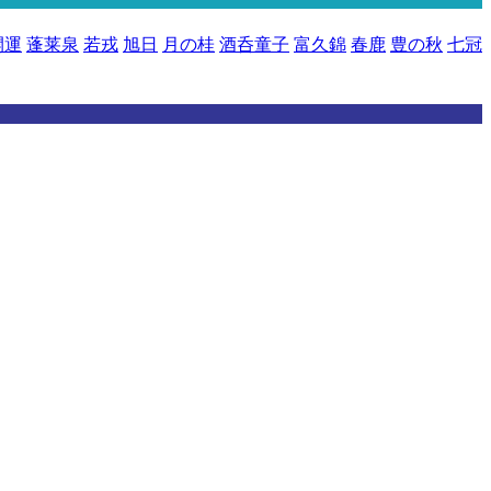
開運
蓬莱泉
若戎
旭日
月の桂
酒呑童子
富久錦
春鹿
豊の秋
七冠