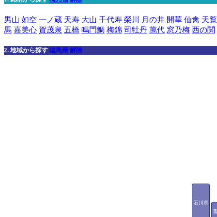
男山
如空
一ノ蔵
天寿
大山
千代寿
榮川
月の井
開華
仙禽
天覧
馬
嘉美心
賀茂泉
五橋
鳴門鯛
梅錦
司牡丹
萬代
窓乃梅
西の関
2. 地域から探す
徳島県
解除
石川県