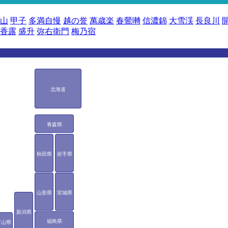
山
甲子
多満自慢
越の誉
萬歳楽
春鶯囀
信濃錦
大雪渓
長良川
香露
盛升
弥右衛門
梅乃宿
北海道
青森県
秋田県
岩手県
山形県
宮城県
新潟県
福島県
富山県