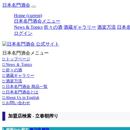
日本名門酒会
Home
(current)
日本名門酒会メニュー
News & Topics
折々の酒
酒蔵ギャラリー
酒楽万流
日本名
ログイン
日本名門酒会メニュー
□ トップページ
□ News ＆ Topics
□ 折々の酒
□ 酒蔵ギャラリー
□ 酒楽万流
□ 日本名門酒会 商品一覧
□ 日本名門酒会とは
□ About Us in English
□ お問い合わせ
加盟店検索 - 立春朝搾り
1. 銘柄から探す
梅乃宿
解除