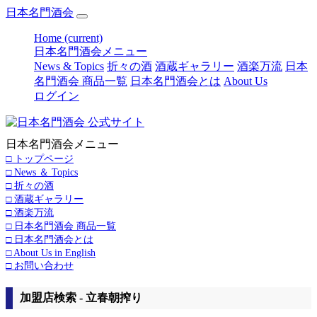
日本名門酒会
Home
(current)
日本名門酒会メニュー
News & Topics
折々の酒
酒蔵ギャラリー
酒楽万流
日本
名門酒会 商品一覧
日本名門酒会とは
About Us
ログイン
日本名門酒会メニュー
□ トップページ
□ News ＆ Topics
□ 折々の酒
□ 酒蔵ギャラリー
□ 酒楽万流
□ 日本名門酒会 商品一覧
□ 日本名門酒会とは
□ About Us in English
□ お問い合わせ
加盟店検索 - 立春朝搾り