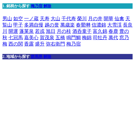
1. 銘柄から探す
梅乃宿
解除
男山
如空
一ノ蔵
天寿
大山
千代寿
榮川
月の井
開華
仙禽
天
覧山
甲子
多満自慢
越の誉
萬歳楽
春鶯囀
信濃錦
大雪渓
長良
川
開運
蓬莱泉
若戎
旭日
月の桂
酒呑童子
富久錦
春鹿
豊の
秋
七冠馬
嘉美心
賀茂泉
五橋
鳴門鯛
梅錦
司牡丹
萬代
窓乃
梅
西の関
香露
盛升
弥右衛門
梅乃宿
2. 地域から探す
群馬県
解除