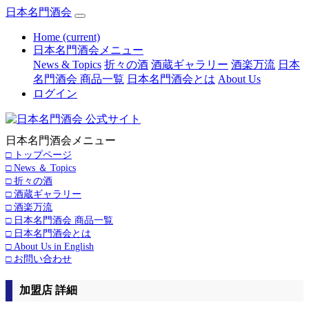
日本名門酒会
Home
(current)
日本名門酒会メニュー
News & Topics
折々の酒
酒蔵ギャラリー
酒楽万流
日本
名門酒会 商品一覧
日本名門酒会とは
About Us
ログイン
日本名門酒会メニュー
□ トップページ
□ News ＆ Topics
□ 折々の酒
□ 酒蔵ギャラリー
□ 酒楽万流
□ 日本名門酒会 商品一覧
□ 日本名門酒会とは
□ About Us in English
□ お問い合わせ
加盟店 詳細