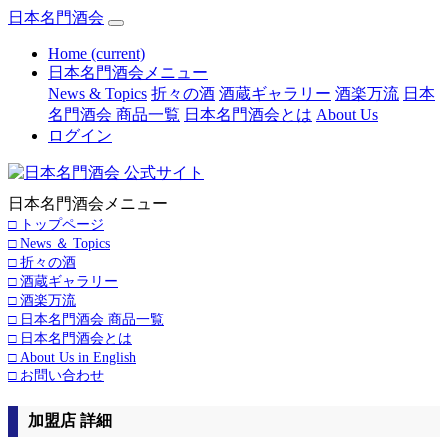
日本名門酒会
Home
(current)
日本名門酒会メニュー
News & Topics
折々の酒
酒蔵ギャラリー
酒楽万流
日本
名門酒会 商品一覧
日本名門酒会とは
About Us
ログイン
日本名門酒会メニュー
□ トップページ
□ News ＆ Topics
□ 折々の酒
□ 酒蔵ギャラリー
□ 酒楽万流
□ 日本名門酒会 商品一覧
□ 日本名門酒会とは
□ About Us in English
□ お問い合わせ
加盟店 詳細