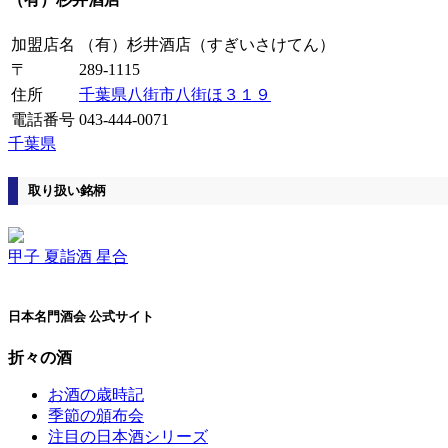
加盟店名
（有）杉井酒店
（すぎいさけてん）
〒
289-1115
住所
千葉県八街市八街ほ３１９
電話番号
043-444-0071
千葉県
取り扱い銘柄
甲子 夏詣酒 星合
日本名門酒会 公式サイト
折々の酒
お酒の歳時記
季節の頒布会
注目の日本酒シリーズ