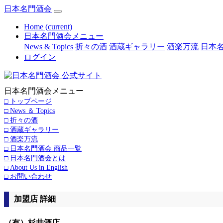
日本名門酒会
Home
(current)
日本名門酒会メニュー
News & Topics
折々の酒
酒蔵ギャラリー
酒楽万流
日本名
ログイン
日本名門酒会メニュー
□ トップページ
□ News ＆ Topics
□ 折々の酒
□ 酒蔵ギャラリー
□ 酒楽万流
□ 日本名門酒会 商品一覧
□ 日本名門酒会とは
□ About Us in English
□ お問い合わせ
加盟店 詳細
（有）杉井酒店