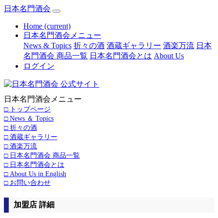
日本名門酒会
Home
(current)
日本名門酒会メニュー
News & Topics
折々の酒
酒蔵ギャラリー
酒楽万流
日本
名門酒会 商品一覧
日本名門酒会とは
About Us
ログイン
日本名門酒会メニュー
□ トップページ
□ News ＆ Topics
□ 折々の酒
□ 酒蔵ギャラリー
□ 酒楽万流
□ 日本名門酒会 商品一覧
□ 日本名門酒会とは
□ About Us in English
□ お問い合わせ
加盟店 詳細