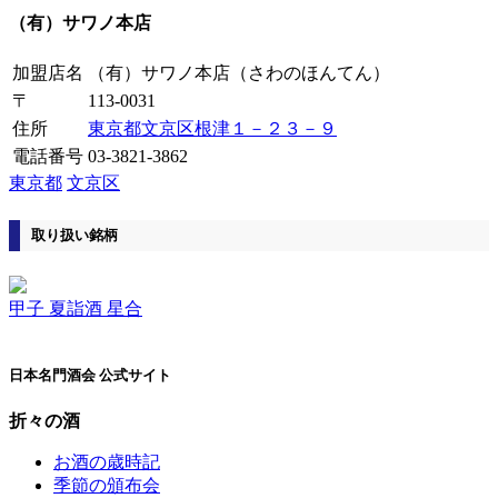
（有）サワノ本店
加盟店名
（有）サワノ本店
（さわのほんてん）
〒
113-0031
住所
東京都文京区根津１－２３－９
電話番号
03-3821-3862
東京都
文京区
取り扱い銘柄
甲子 夏詣酒 星合
日本名門酒会 公式サイト
折々の酒
お酒の歳時記
季節の頒布会