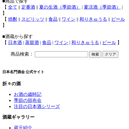
■商品で探す
【
全て
||
定番酒
||
夏の生酒（季節酒）
|
夏涼酒（季節酒）
|
】
【
焼酎
||
スピリッツ
||
食品
||
ワイン
||
和りきゅうる
||
ビール
】
■酒蔵から探す
【
日本酒
|
蒸留酒
|
食品
|
ワイン
|
和りきゅうる
|
ビール
】
商品検索：
日本名門酒会 公式サイト
折々の酒
お酒の歳時記
季節の頒布会
注目の日本酒シリーズ
酒蔵ギャラリー
蔵元紹介