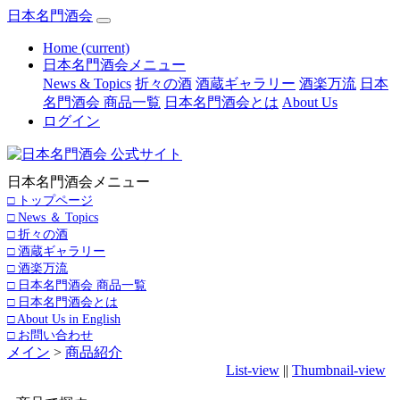
日本名門酒会
Home
(current)
日本名門酒会メニュー
News & Topics
折々の酒
酒蔵ギャラリー
酒楽万流
日本
名門酒会 商品一覧
日本名門酒会とは
About Us
ログイン
日本名門酒会メニュー
□ トップページ
□ News ＆ Topics
□ 折々の酒
□ 酒蔵ギャラリー
□ 酒楽万流
□ 日本名門酒会 商品一覧
□ 日本名門酒会とは
□ About Us in English
□ お問い合わせ
メイン
>
商品紹介
List-view
||
Thumbnail-view