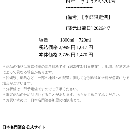
酵母 きょうかい701号
------------------
[備考] 【季節限定酒】
[蔵元出荷日] 2026/4/7
容量
1800ml
720ml
税込価格
2,999 円
1,617 円
本体価格
2,726 円
1,470 円
＊商品の価格は東京標準の参考価格です（2026年3月1日現在）。地域、配送方法
によって異なる場合があります。
＊沖縄県、離島など、一部の地域への配送に関しては別途追加送料が必要になる
場合がございます。
＊分析値は一部予定値ですのでご了承ください。
＊限定商品のため品切れすることがあります。あらかじめご了承ください。
＊お買い求めは、日本名門酒会加盟の酒販店まで。
日本名門酒会 公式サイト