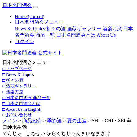
日本名門酒会
Home
(current)
日本名門酒会メニュー
News & Topics
折々の酒
酒蔵ギャラリー
酒楽万流
日本
名門酒会 商品一覧
日本名門酒会とは
About Us
ログイン
日本名門酒会メニュー
□ トップページ
□ News ＆ Topics
□ 折々の酒
□ 酒蔵ギャラリー
□ 酒楽万流
□ 日本名門酒会 商品一覧
□ 日本名門酒会とは
□ About Us in English
□ お問い合わせ
メイン
>
商品紹介
>
季節酒
>
夏の生酒
> SHI・CHI・SEI 辛
口純米生酒
てんじゅ しちせい からくちじゅんまいなまざけ