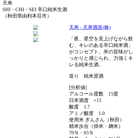
天寿
SHI・CHI・SEI 辛口純米生酒
（秋田県由利本荘市）
天寿 - 天寿酒造(株)
「夜、星空を見上げながら飲
む、キレのある辛口純米酒」
がコンセプト。米の旨味がし
っかりと感じられ、力強くキ
レる純米生酒。
造り 純米原酒
[分析値]
アルコール度数 15度
日本酒度 +15
酸度 1.7
アミノ酸度 1.0
使用米 ぎんさん（秋田）
精米歩合（掛米・麹米）
70％・65％